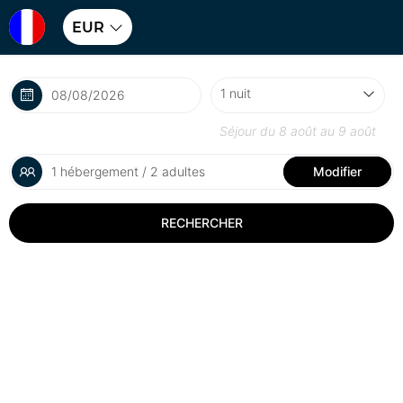
EUR
Séjour du
8 août
au
9 août
1 hébergement / 2 adultes
Modifier