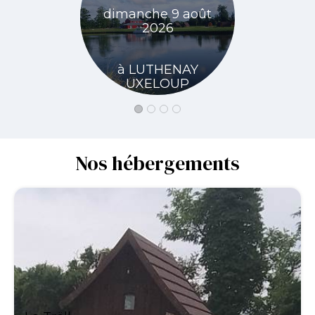
dimanche 9 août
lundi 10 
2026
à LUT
à LUTHENAY
UXE
UXELOUP
Nos hébergements