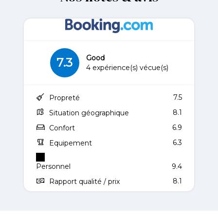
Good
7.3
4 expérience(s) vécue(s)
7.5
Propreté
8.1
Situation géographique
6.9
Confort
6.3
Equipement
Personnel
9.4
8.1
Rapport qualité / prix