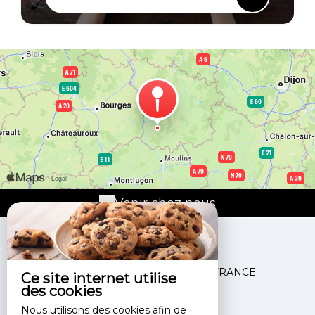
Venir chez nous
La Halte du Canal
3 Route De La Gare ,
58240 LUTHENAY UXELOUP - FRANCE
Ce site internet utilise
des cookies
+33 6 33 00 21 04
Nous utilisons des cookies afin de
Contacter par email