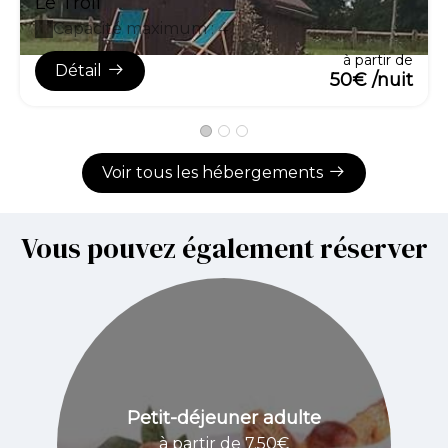
Le Tröll
Capacité maximum : 4
à partir de
Détail
50€ /nuit
Voir tous les hébergements
Vous pouvez également réserver
Petit-déjeuner adulte
à partir de 7.50€