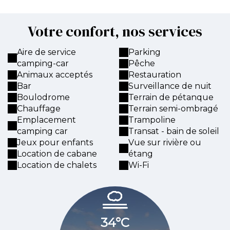
Votre confort, nos services
Aire de service
Parking
camping-car
Pêche
Animaux acceptés
Restauration
Bar
Surveillance de nuit
Boulodrome
Terrain de pétanque
Chauffage
Terrain semi-ombragé
Emplacement
Trampoline
camping car
Transat - bain de soleil
Jeux pour enfants
Vue sur rivière ou
Location de cabane
étang
Location de chalets
Wi-Fi
34°C
33